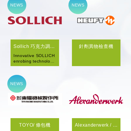
Sollich 巧克力調溫機
針劑異物檢查機
Innovative SOLLICH
enrobing technology
provides machines
for all product
requirements and...
TOYO/ 條包機
Alexanderwerk / 乾式造粒 Roller Compactor